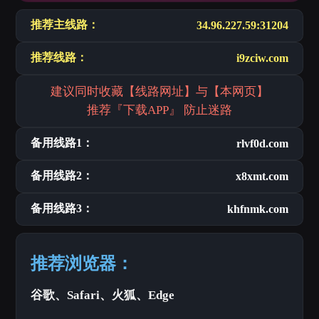
推荐主线路：
34.96.227.59:31204
推荐线路：
i9zciw.com
建议同时收藏【线路网址】与【本网页】
推荐『下载APP』 防止迷路
备用线路1：
rlvf0d.com
备用线路2：
x8xmt.com
备用线路3：
khfnmk.com
推荐浏览器：
谷歌、Safari、火狐、Edge